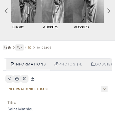
B146151
A058672
A058673
A058
˅
10106205
INFORMATIONS
PHOTOS (4)
DOSSIERS
INFORMATIONS DE BASE
Titre
Saint Mathieu