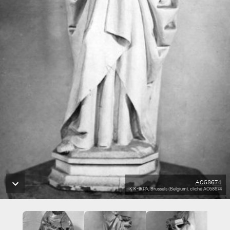
A058674
KIK-IRPA, Brussels (Belgium), cliché A058674