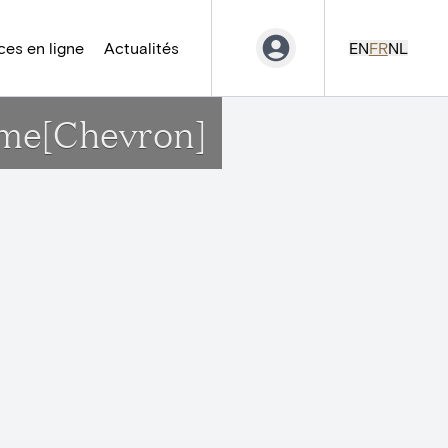
es en ligne
Actualités
EN
FR
NL
ame[Chevron]