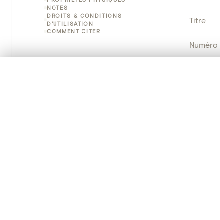
NOTES
DROITS & CONDITIONS
Titre
D'UTILISATION
COMMENT CITER
Numéro 
Instituti
0/50 photos
SÉLECTION À COMPARER
Alignez vos images pour les comparer côte à cô
Lieu
Vous pouvez rouvrir cette sélection à tout moment via « 
Nom d'o
Votre sélection à comparer es
Persisten
Tout effacer
PRODUCT