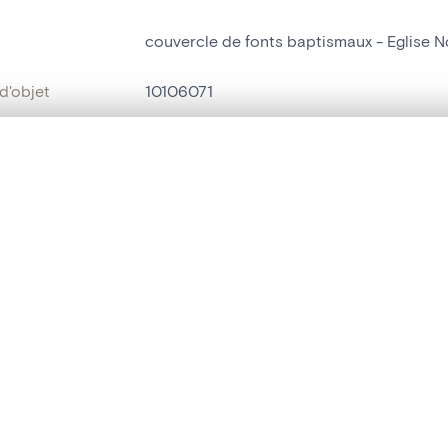
couvercle de fonts baptismaux - Eglise
d'objet
10106071
on
Eglise Notre-Dame[Chevron]
te, en superposition ou avec un rideau coulissant — avec zoom et dép
Chevron
Ma sélection » dans le menu.
bjet
couvercle de fonts baptismaux
t vide. Ajoutez des photos depuis les résultats de recherche ou les p
t identifier
hdl:20.500.14037/object.10106071
ION ET DATATION