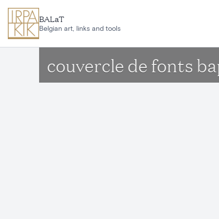
Aller au contenu principal
BALaT
Belgian art, links and tools
couvercle de fonts b