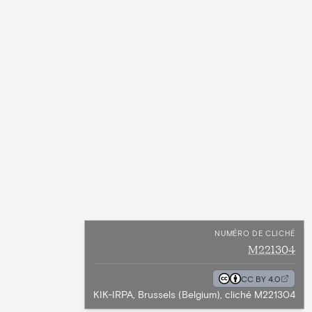
NUMÉRO DE CLICHÉ
M221304
CC BY 4.0
KIK-IRPA, Brussels (Belgium), cliché M221304