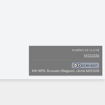
NUMÉRO DE CLICHÉ
M221335
CC BY 4.0
KIK-IRPA, Brussels (Belgium), cliché M221335