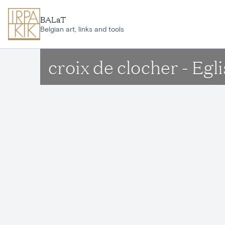
Aller au contenu principal
BALaT
Belgian art, links and tools
croix de clocher - E