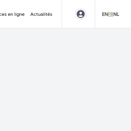
es en ligne
Actualités
EN
FR
NL