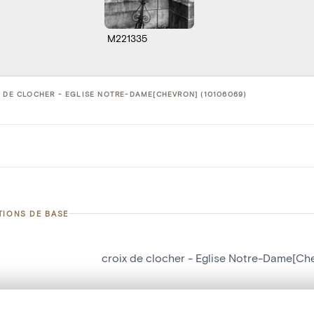
M221335
 DE CLOCHER - EGLISE NOTRE-DAME[CHEVRON] (10106069)
TIONS DE BASE
croix de clocher - Eglise Notre-Dame[Ch
d'objet
10106069