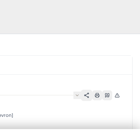
evron]