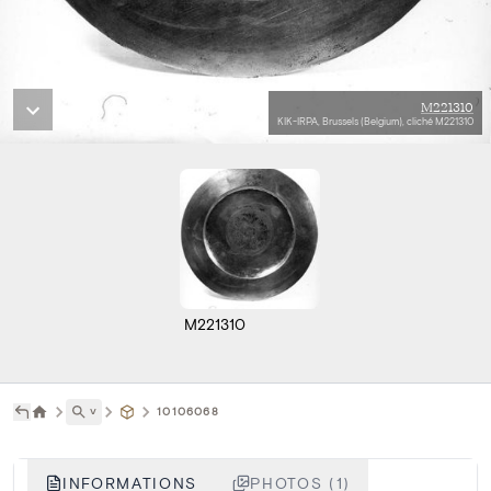
M221310
KIK-IRPA, Brussels (Belgium), cliché M221310
M221310
˅
10106068
INFORMATIONS
PHOTOS (1)