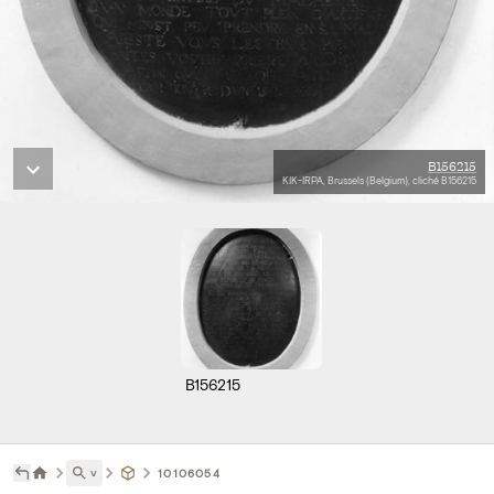
B156215
KIK-IRPA, Brussels (Belgium), cliché B156215
B156215
˅
10106054