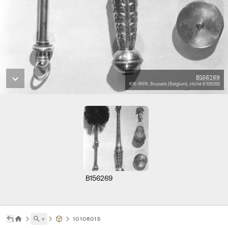
B156269
KIK-IRPA, Brussels (Belgium), cliché B156269
B156269
˅
10106015