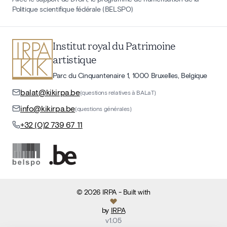
Politique scientifique fédérale (BELSPO)
Institut royal du Patrimoine
artistique
Parc du Cinquantenaire 1, 1000 Bruxelles, Belgique
balat@kikirpa.be
(questions relatives à BALaT)
info@kikirpa.be
(questions générales)
+32 (0)2 739 67 11
©
2026
IRPA
- Built with
by
IRPA
v
1.05