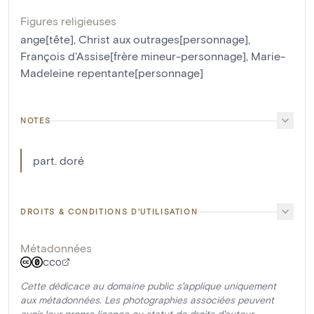
Figures religieuses
ange[tête]
,
Christ aux outrages[personnage]
,
François d'Assise[frère mineur-personnage]
,
Marie-
Madeleine repentante[personnage]
NOTES
part. doré
DROITS & CONDITIONS D'UTILISATION
Métadonnées
CC0
Cette dédicace au domaine public s'applique uniquement
aux métadonnées. Les photographies associées peuvent
avoir leur propre licence ou statut de droits d'auteur.