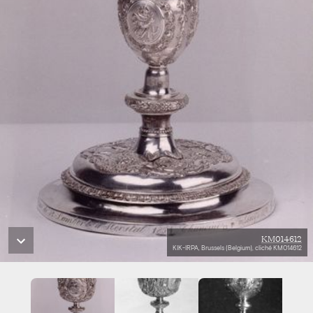
KM014612
KIK-IRPA, Brussels (Belgium), cliché KM014612