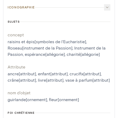
ICONOGRAPHIE
SUJETS
concept
raisins et épis[symboles de l'Eucharistie]
,
Roseau[instrument de la Passion]
,
Instrument de la
Passion
,
espérance[allégorie]
,
charité[allégorie]
Attribute
ancre[attribut]
,
enfant[attribut]
,
crucifix[attribut]
,
crâne[attribut]
,
livre[attribut]
,
vase à parfum[attribut]
nom d'objet
guirlande[ornement]
,
fleur[ornement]
FOI CHRÉTIENNE