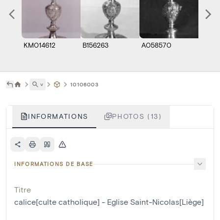
KM014612
B156263
A058570
A0585
˅
10106003
INFORMATIONS
PHOTOS (13)
INFORMATIONS DE BASE
Titre
calice[culte catholique] - Eglise Saint-Nicolas[Liège]