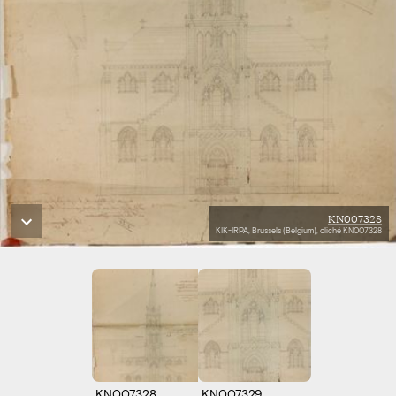
KN007328
KIK-IRPA, Brussels (Belgium), cliché KN007328
KN007328
KN007329