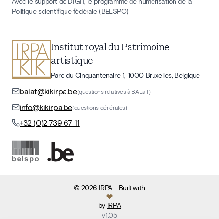
Avec le support de DIGIT, le programme de numérisation de la
Politique scientifique fédérale (BELSPO)
Institut royal du Patrimoine
artistique
Parc du Cinquantenaire 1, 1000 Bruxelles, Belgique
balat@kikirpa.be
(questions relatives à BALaT)
info@kikirpa.be
(questions générales)
+32 (0)2 739 67 11
©
2026
IRPA
- Built with
by
IRPA
v
1.05