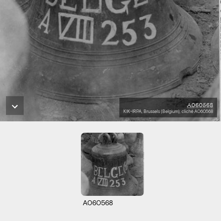
A060568
KIK-IRPA, Brussels (Belgium), cliché A060568
A060568