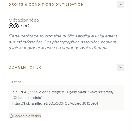
DROITS & CONDITIONS D'UTILISATION
Métadonnées
CC0
Cette dédicace au domaine public s'applique uniquement
aux métadonnées. Les photographies associées peuvent
avoir leur propre licence ou statut de droits d'auteur.
COMMENT CITER
Citation
KIK-IRPA. (1999). 
cloche d'église - Eglise Saint-Pierre[Villettes]
[Object metadata]. 
https://hdl.handle.net/20.500.14037/object.10105951
Copier la citation