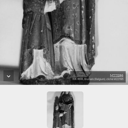
M221195
KIK-IRPA, Brussels (Belgium), cliché M221195