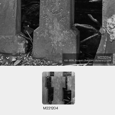
M221204
KIK-IRPA, Brussels (Belgium), cliché M221204
M221204