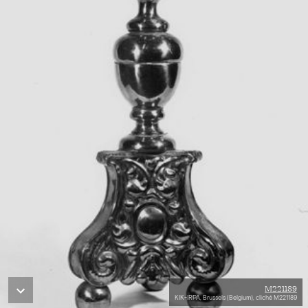
M221189
KIK-IRPA, Brussels (Belgium), cliché M221189