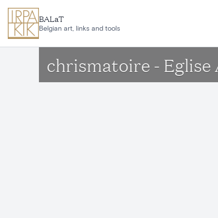
Aller au contenu principal
BALaT
Belgian art, links and tools
chrismatoire - Eglise