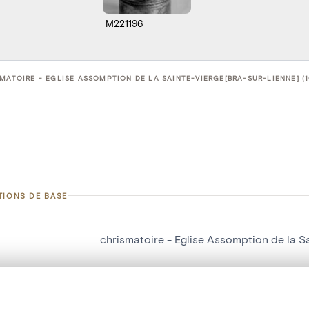
M221196
MATOIRE - EGLISE ASSOMPTION DE LA SAINTE-VIERGE[BRA-SUR-LIENNE] (1
TIONS DE BASE
chrismatoire - Eglise Assomption de la S
d'objet
10105849
on
Eglise Assomption de la Sainte-Vierge[B