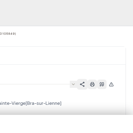
0105849)
ainte-Vierge[Bra-sur-Lienne]
ra-sur-Lienne]