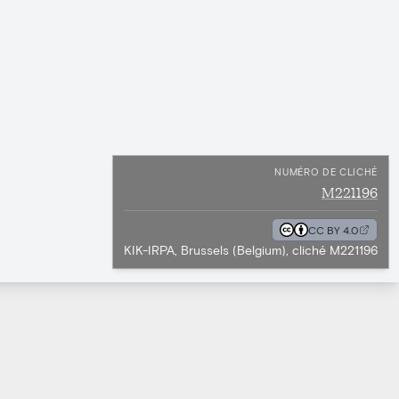
NUMÉRO DE CLICHÉ
M221196
CC BY 4.0
KIK-IRPA, Brussels (Belgium), cliché M221196