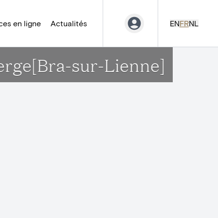
es en ligne
Actualités
EN
FR
NL
ierge[Bra-sur-Lienne]