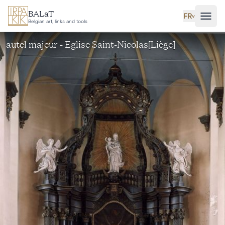
Aller au contenu principal
BALaT
FR
˅
Belgian art, links and tools
autel majeur - Eglise Saint-Nicolas[Liège]