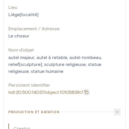
Lieu
Liège[localité]
Emplacement / Adresse:
Le choeur
Nom d'objet
autel majeur
,
autel à retable
,
autel-tombeau
,
relief[sculpture]
,
sculpture religieuse
,
statue
religieuse
,
statue humaine
Persistent identifier
hdl:20.500.14037/object.10105839
PRODUCTION ET DATATION
Creator