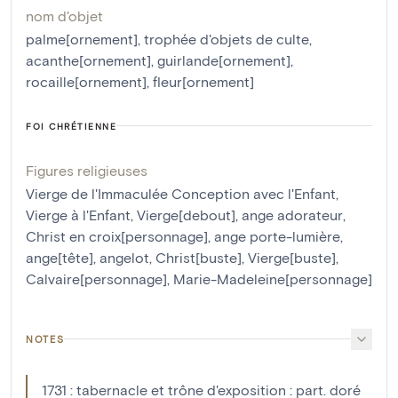
nom d'objet
palme[ornement]
,
trophée d'objets de culte
,
acanthe[ornement]
,
guirlande[ornement]
,
rocaille[ornement]
,
fleur[ornement]
FOI CHRÉTIENNE
Figures religieuses
Vierge de l'Immaculée Conception avec l'Enfant
,
Vierge à l'Enfant
,
Vierge[debout]
,
ange adorateur
,
Christ en croix[personnage]
,
ange porte-lumière
,
ange[tête]
,
angelot
,
Christ[buste]
,
Vierge[buste]
,
Calvaire[personnage]
,
Marie-Madeleine[personnage]
NOTES
1731 : tabernacle et trône d'exposition : part. doré