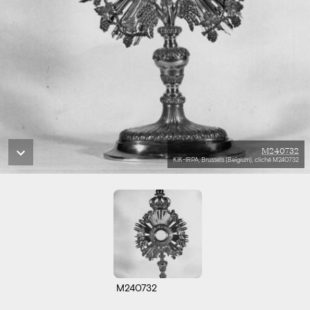
M240732
KIK-IRPA, Brussels (Belgium), cliché M240732
M240732