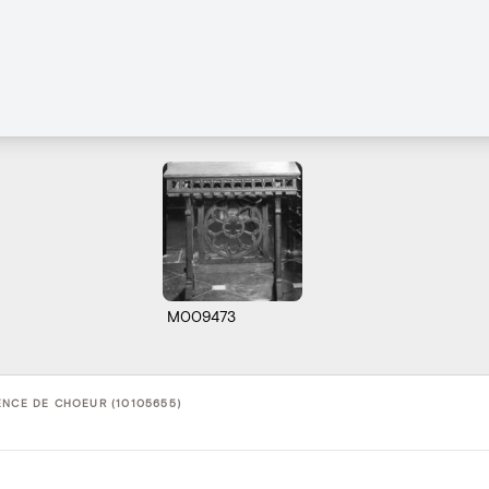
M009473
NCE DE CHOEUR (10105655)