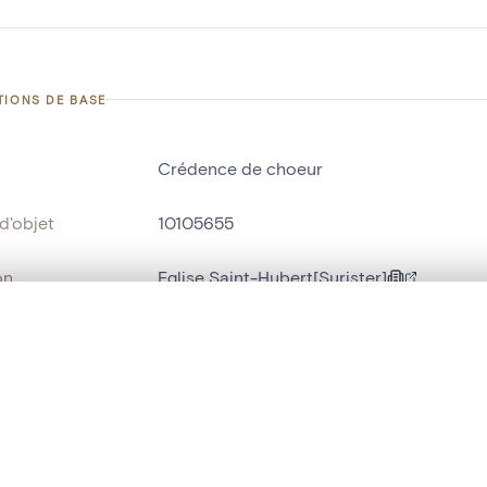
TIONS DE BASE
Crédence de choeur
d'objet
10105655
on
Eglise Saint-Hubert[Surister]
Jalhay[localité]
te, en superposition ou avec un rideau coulissant — avec zoom et dép
Ma sélection » dans le menu.
bjet
crédence d'église
t vide. Ajoutez des photos depuis les résultats de recherche ou les p
yle
néo-gothique