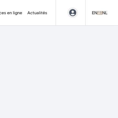
es en ligne
Actualités
EN
FR
NL