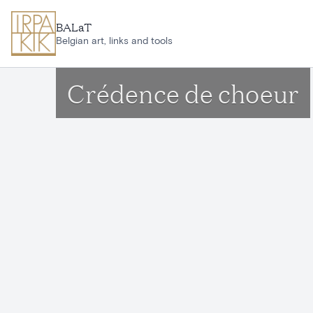
Aller au contenu principal
BALaT
Belgian art, links and tools
Crédence de choeur