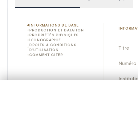
INFORMATIONS DE BASE
INFORMA
PRODUCTION ET DATATION
PROPRIÉTÉS PHYSIQUES
ICONOGRAPHIE
DROITS & CONDITIONS
Titre
D'UTILISATION
COMMENT CITER
Numéro 
Instituti
0/50 photos
SÉLECTION À COMPARER
Lieu
Alignez vos images pour les comparer côte à cô
Vous pouvez rouvrir cette sélection à tout moment via « 
Nom d'o
Votre sélection à comparer es
École/St