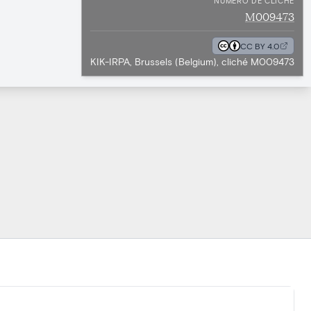
NUMÉRO DE CLICHÉ
M009473
CC BY 4.0
KIK-IRPA, Brussels (Belgium), cliché M009473