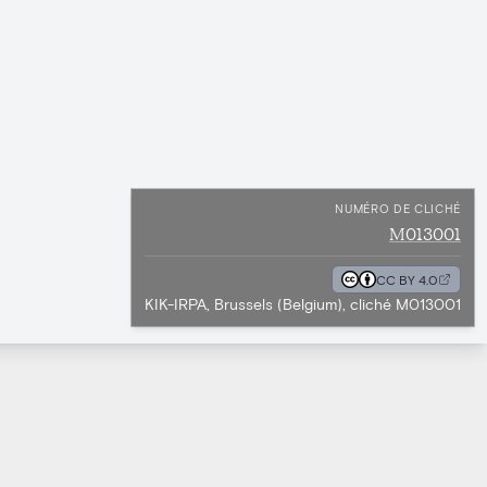
NUMÉRO DE CLICHÉ
M013001
CC BY 4.0
KIK-IRPA, Brussels (Belgium), cliché M013001