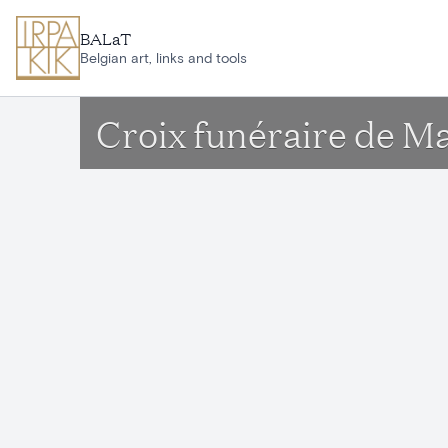
Aller au contenu principal
BALaT
Belgian art, links and tools
Croix funéraire de M