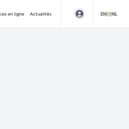
es en ligne
Actualités
EN
FR
NL