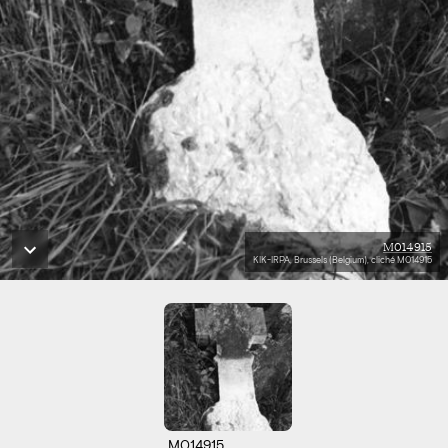
M014915
KIK-IRPA, Brussels (Belgium), cliché M014915
M014915