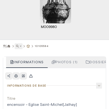
M009980
˅
10105584
INFORMATIONS
PHOTOS (1)
DOSSIERS
INFORMATIONS DE BASE
Titre
encensoir - Eglise Saint-Michel[Jalhay]