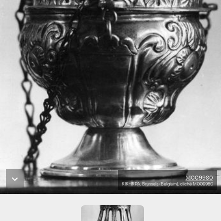
M009980
KIK-IRPA, Brussels (Belgium), cliché M009980