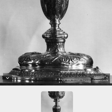
M009974
KIK-IRPA, Brussels (Belgium), cliché M009974