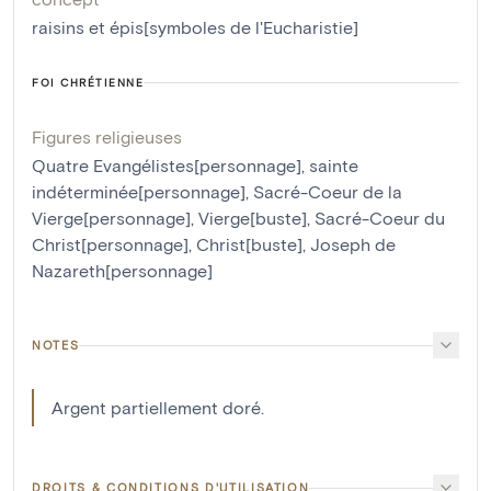
raisins et épis[symboles de l'Eucharistie]
FOI CHRÉTIENNE
Figures religieuses
Quatre Evangélistes[personnage]
,
sainte
indéterminée[personnage]
,
Sacré-Coeur de la
Vierge[personnage]
,
Vierge[buste]
,
Sacré-Coeur du
Christ[personnage]
,
Christ[buste]
,
Joseph de
Nazareth[personnage]
NOTES
Argent partiellement doré.
DROITS & CONDITIONS D'UTILISATION