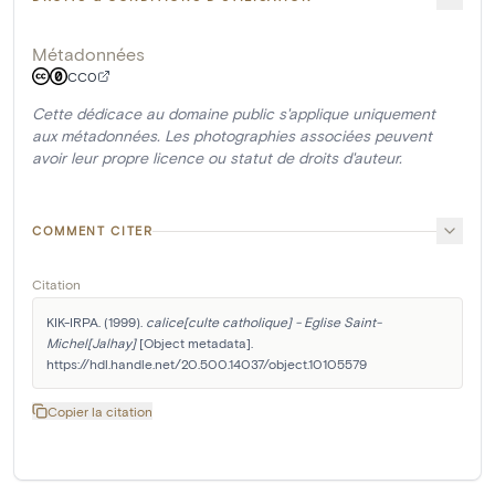
Métadonnées
CC0
Cette dédicace au domaine public s'applique uniquement
aux métadonnées. Les photographies associées peuvent
avoir leur propre licence ou statut de droits d'auteur.
COMMENT CITER
Citation
KIK-IRPA. (1999). 
calice[culte catholique] - Eglise Saint-
Michel[Jalhay]
 [Object metadata]. 
https://hdl.handle.net/20.500.14037/object.10105579
Copier la citation