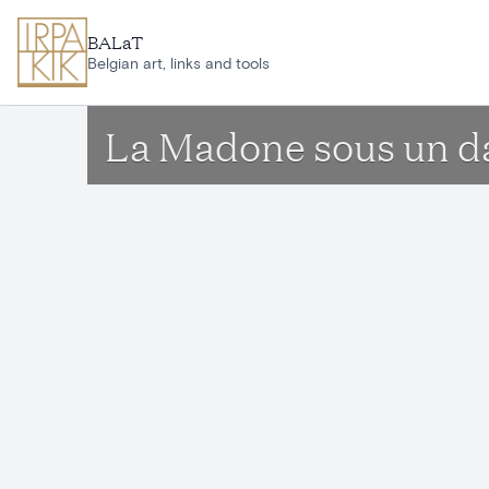
Aller au contenu principal
BALaT
Belgian art, links and tools
La Madone sous un d