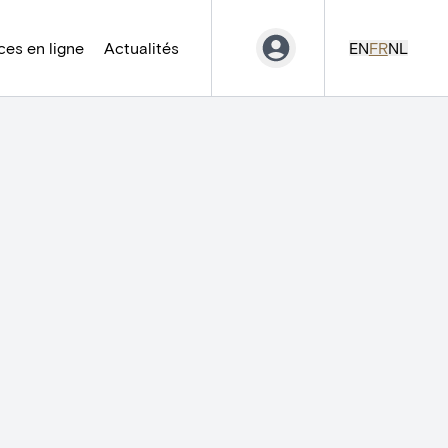
es en ligne
Actualités
EN
FR
NL