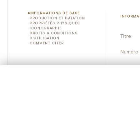
INFORMATIONS DE BASE
INFORMA
PRODUCTION ET DATATION
PROPRIÉTÉS PHYSIQUES
ICONOGRAPHIE
DROITS & CONDITIONS
Titre
D'UTILISATION
COMMENT CITER
Numéro 
Instituti
0/50 photos
SÉLECTION À COMPARER
Lieu
Alignez vos images pour les comparer côte à cô
Vous pouvez rouvrir cette sélection à tout moment via « 
Numéro d
Votre sélection à comparer es
Nom d'o
Persisten
Tout effacer