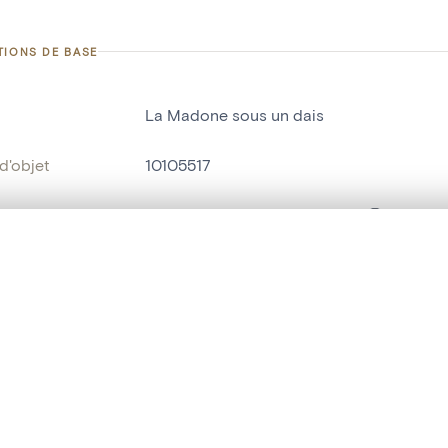
TIONS DE BASE
La Madone sous un dais
d'objet
10105517
on
Musées communaux (Verviers)
Verviers[localité]
te, en superposition ou avec un rideau coulissant — avec zoom et dép
Ma sélection » dans le menu.
'inventaire
114
t vide. Ajoutez des photos depuis les résultats de recherche ou les p
bjet
baldaquin
t identifier
hdl:20.500.14037/object.10105517