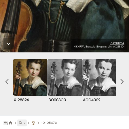
X128824
KIK-IRPA, Brussels (Belgium), cliché X128824
X128824
B096309
A004962
B0711
˅
10105473