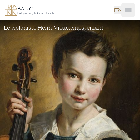
Aller au contenu principal
BALaT
FR
˅
Belgian art, links and tools
Le violoniste Henri Vieuxtemps, enfant