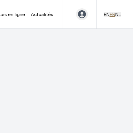
es en ligne
Actualités
EN
FR
NL