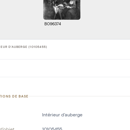
B096374
IEUR D'AUBERGE (10105455)
TIONS DE BASE
Intérieur d'auberge
d'objet
10105455