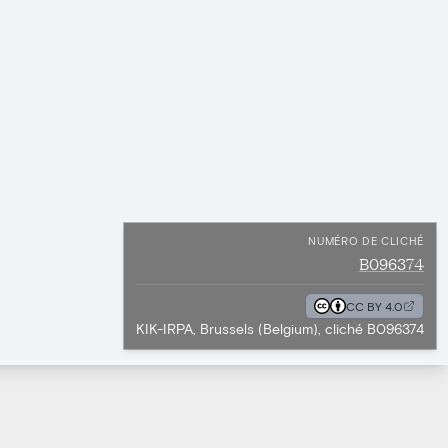
NUMÉRO DE CLICHÉ
B096374
CC BY 4.0
KIK-IRPA, Brussels (Belgium), cliché B096374