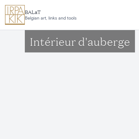
Aller au contenu principal
BALaT
Belgian art, links and tools
Intérieur d'auberge