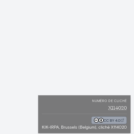
NUMÉRO DE CLICHÉ
X114020
CC BY 4.0
KIK-IRPA, Brussels (Belgium), cliché X114020