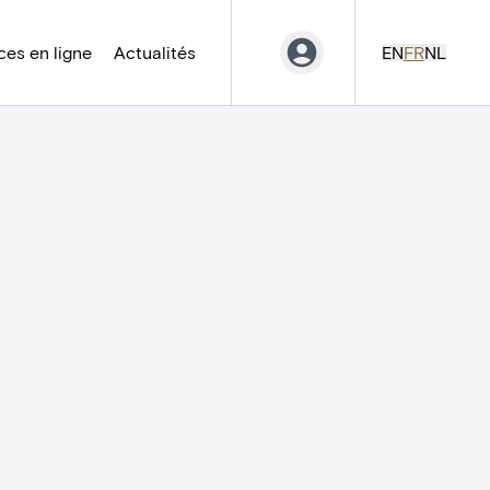
es en ligne
Actualités
EN
FR
NL