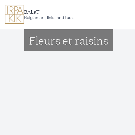
Aller au contenu principal
BALaT
Belgian art, links and tools
Fleurs et raisins