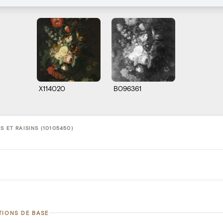
X114020
B096361
S ET RAISINS (10105450)
TIONS DE BASE