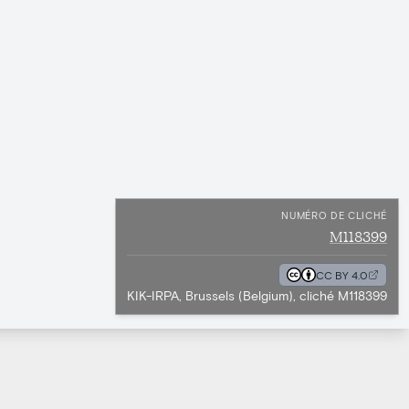
NUMÉRO DE CLICHÉ
M118399
CC BY 4.0
KIK-IRPA, Brussels (Belgium), cliché M118399