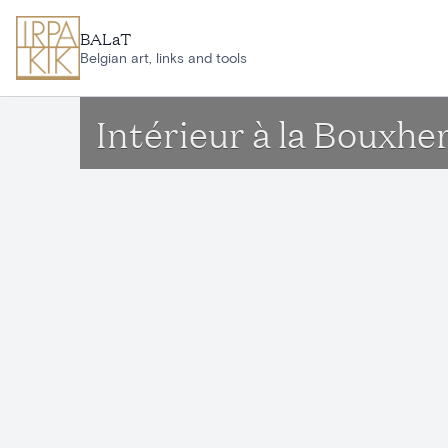
Aller au contenu principal
BALaT
Belgian art, links and tools
Intérieur à la Bouxhe