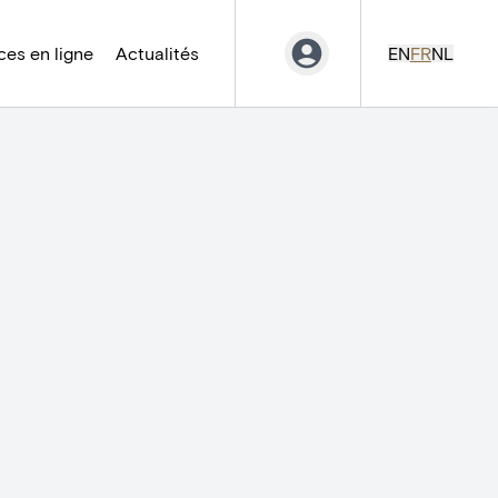
es en ligne
Actualités
EN
FR
NL