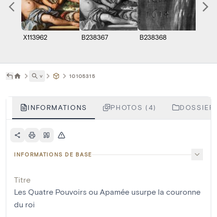
X113962
B238367
B238368
B0976
˅
10105315
INFORMATIONS
PHOTOS (4)
DOSSIERS
INFORMATIONS DE BASE
Titre
Les Quatre Pouvoirs ou Apamée usurpe la couronne
du roi