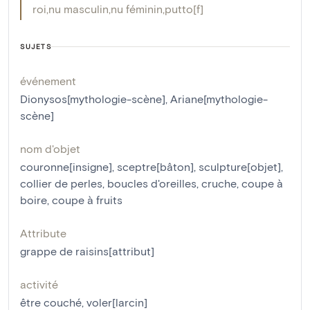
roi
,
nu masculin
,
nu féminin
,
putto[f]
SUJETS
événement
Dionysos[mythologie-scène]
,
Ariane[mythologie-
scène]
nom d'objet
couronne[insigne]
,
sceptre[bâton]
,
sculpture[objet]
,
collier de perles
,
boucles d'oreilles
,
cruche
,
coupe à
boire
,
coupe à fruits
Attribute
grappe de raisins[attribut]
activité
être couché
,
voler[larcin]