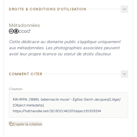
DROITS & CONDITIONS D'UTILISATION
Métadonnées
CC0
Cette dédicace au domaine public s'applique uniquement
aux métadonnées. Les photographies associées peuvent
avoir leur propre licence ou statut de droits d'auteur.
COMMENT CITER
Citation
KIK-IRPA. (1999). 
tabernacle mural - Eglise Saint-Jacques[Liège]
[Object metadata]. 
https://hdl.handle.net/20.500.14037/object.10105314
Copier la citation