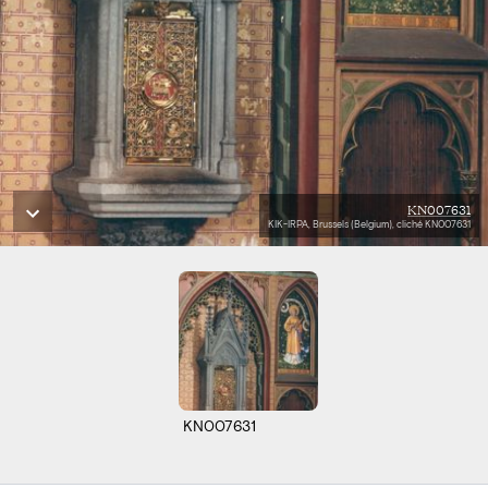
KN007631
KIK-IRPA, Brussels (Belgium), cliché KN007631
KN007631