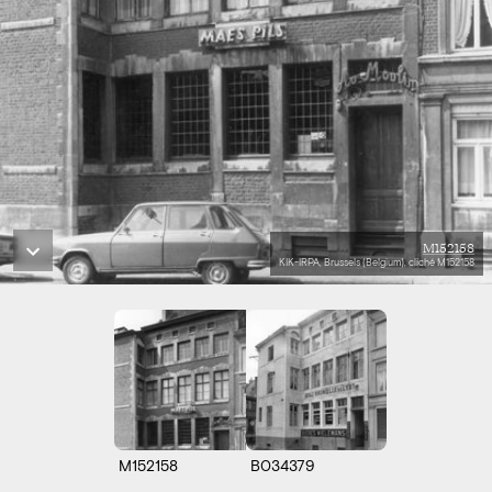
M152158
KIK-IRPA, Brussels (Belgium), cliché M152158
M152158
B034379