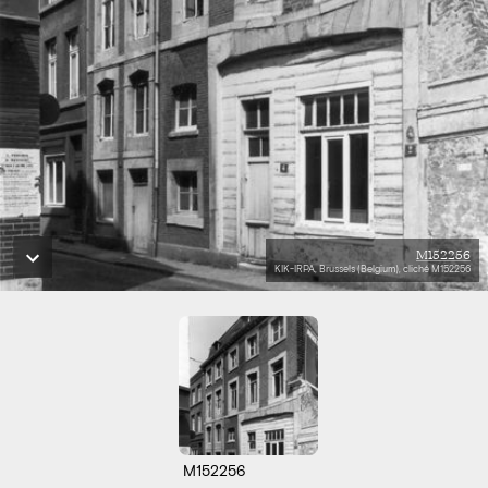
M152256
KIK-IRPA, Brussels (Belgium), cliché M152256
M152256