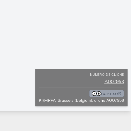
NUMÉRO DE CLICHÉ
A007958
CC BY 4.0
KIK-IRPA, Brussels (Belgium), cliché A007958