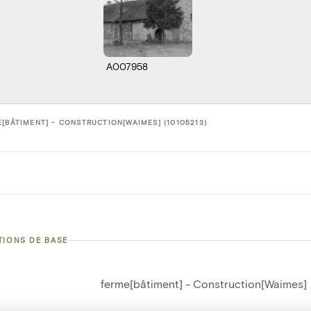
A007958
[BÂTIMENT] - CONSTRUCTION[WAIMES] (10105213)
TIONS DE BASE
ferme[bâtiment] - Construction[Waimes]