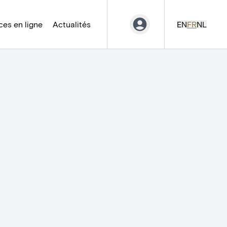
es en ligne
Actualités
EN
FR
NL