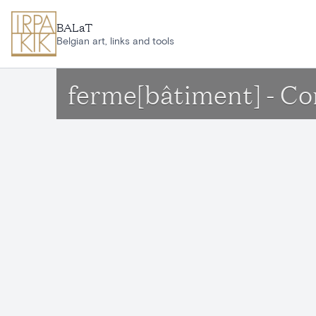
Aller au contenu principal
BALaT
Belgian art, links and tools
ferme[bâtiment] - C