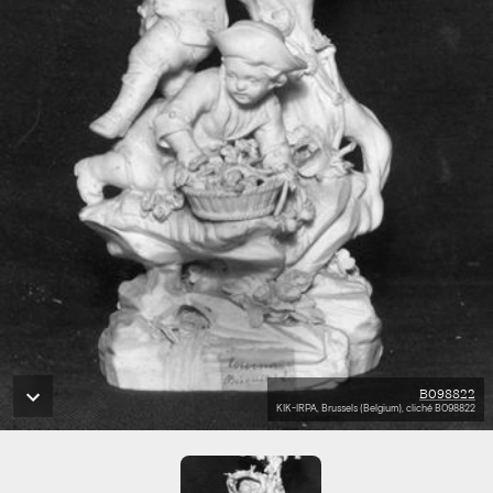
B098822
KIK-IRPA, Brussels (Belgium), cliché B098822