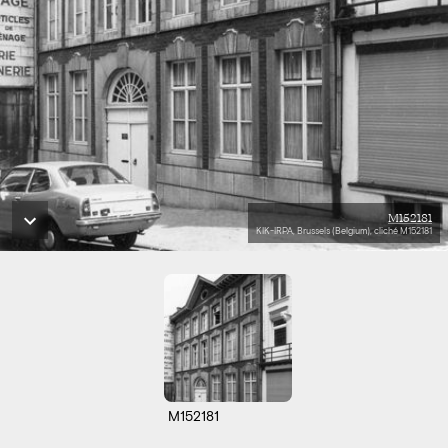
M152181
KIK-IRPA, Brussels (Belgium), cliché M152181
M152181