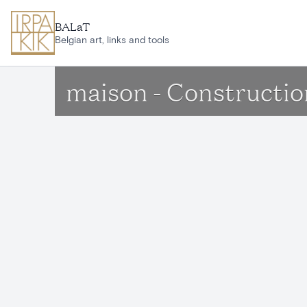
Aller au contenu principal
BALaT
Belgian art, links and tools
maison - Constructio