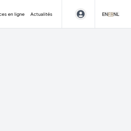
es en ligne
Actualités
EN
FR
NL