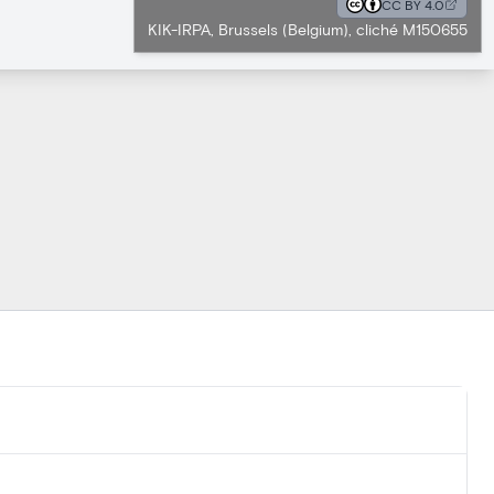
CC BY 4.0
KIK-IRPA, Brussels (Belgium), cliché M150655