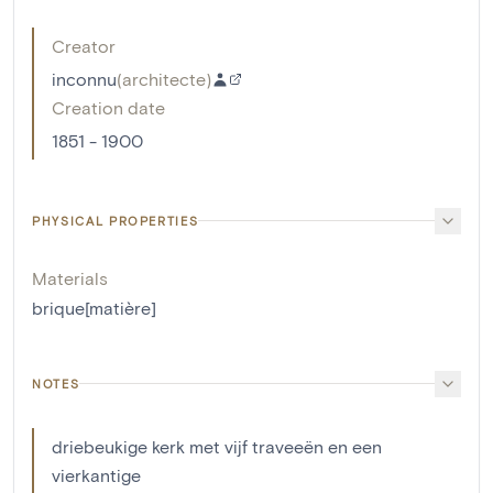
Creator
inconnu
(
architecte
)
Creation date
1851 - 1900
PHYSICAL PROPERTIES
Materials
brique[matière]
NOTES
driebeukige kerk met vijf traveeën en een
vierkantige