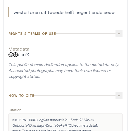
westertoren uit tweede helft negentiende eeuw
RIGHTS & TERMS OF USE
Metadata
CC0
This public domain dedication applies to the metadata only.
Associated photographs may have their own license or
copyright status.
HOW TO CITE
Citation
KIK-IRPA. (1990). 
église paroissiale - Kerk O.L.Vrouw 
Geboorte[Overslag(Wachtebeke)]
 [Object metadata]. 
https://hdl.handle.net/20.500.14037/object.21835