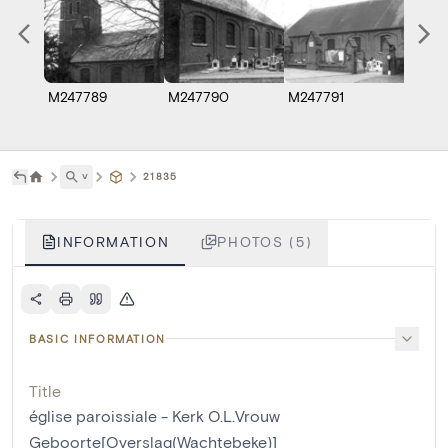
M247789
M247790
M247791
M247
˅
21835
INFORMATION
PHOTOS (5)
BASIC INFORMATION
Title
église paroissiale - Kerk O.L.Vrouw
Geboorte[Overslag(Wachtebeke)]