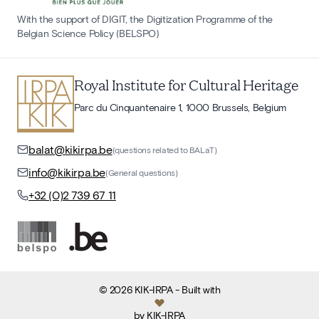
With the support of DIGIT, the Digitization Programme of the
Belgian Science Policy (BELSPO)
Royal Institute for Cultural Heritage
Parc du Cinquantenaire 1, 1000 Brussels, Belgium
balat@kikirpa.be
(questions related to BALaT)
info@kikirpa.be
(General questions)
+32 (0)2 739 67 11
©
2026
KIK-IRPA
- Built with
by
KIK-IRPA