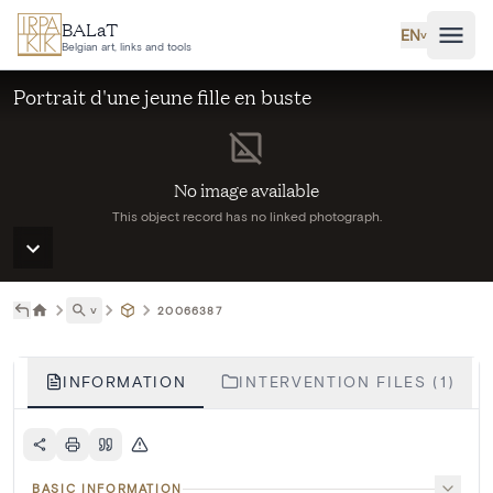
Skip to main content
BALaT
EN
˅
Belgian art, links and tools
Portrait d'une jeune fille en buste
No image available
This object record has no linked photograph.
˅
20066387
INFORMATION
INTERVENTION FILES (1)
BASIC INFORMATION