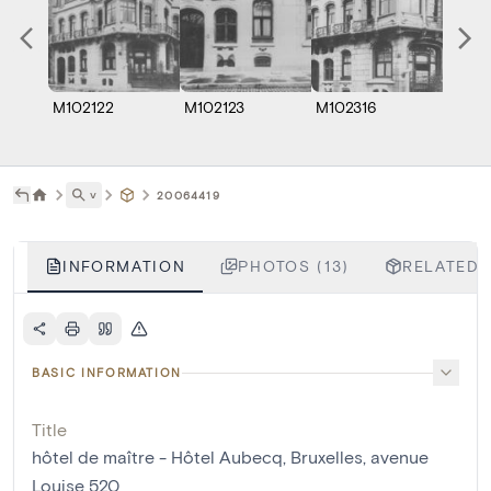
M102122
M102123
M102316
M1023
˅
20064419
INFORMATION
PHOTOS (13)
RELATED 
BASIC INFORMATION
Title
hôtel de maître - Hôtel Aubecq, Bruxelles, avenue
Louise 520