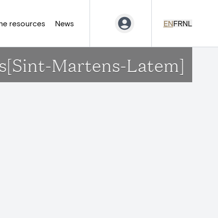
ne resources
News
EN
FR
NL
us[Sint-Martens-Latem]