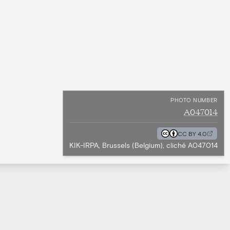
PHOTO NUMBER
A047014
CC BY 4.0
KIK-IRPA, Brussels (Belgium), cliché A047014