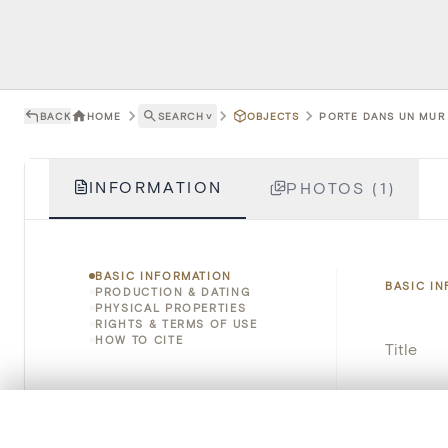
BACK
HOME
SEARCH
˅
OBJECTS
PORTE DANS UN MUR 
INFORMATION
PHOTOS (1)
BASIC INFORMATION
BASIC I
PRODUCTION & DATING
PHYSICAL PROPERTIES
RIGHTS & TERMS OF USE
HOW TO CITE
Title
Object 
0/50 photos
COMPARE SET