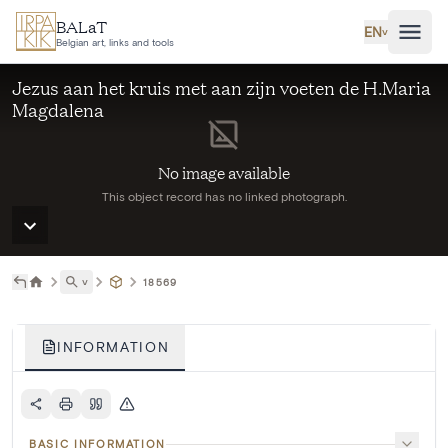
Skip to main content
BALaT
EN
˅
Belgian art, links and tools
Jezus aan het kruis met aan zijn voeten de H.Maria
Magdalena
No image available
This object record has no linked photograph.
˅
18569
INFORMATION
BASIC INFORMATION