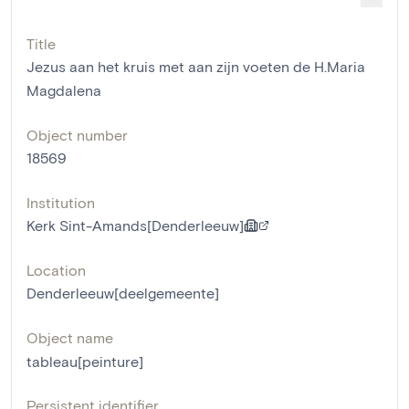
Title
Jezus aan het kruis met aan zijn voeten de H.Maria
Magdalena
Object number
18569
Institution
Kerk Sint-Amands[Denderleeuw]
Location
Denderleeuw[deelgemeente]
Object name
tableau[peinture]
Persistent identifier