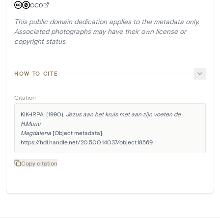
CC0
This public domain dedication applies to the metadata only.
Associated photographs may have their own license or
copyright status.
HOW TO CITE
Citation
KIK-IRPA. (1990). 
Jezus aan het kruis met aan zijn voeten de 
H.Maria

Magdalena
 [Object metadata]. 
https://hdl.handle.net/20.500.14037/object.18569
Copy citation