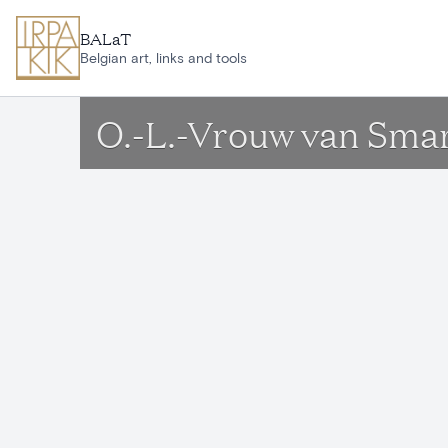
Skip to main content
BALaT
Belgian art, links and tools
O.-L.-Vrouw van Sma