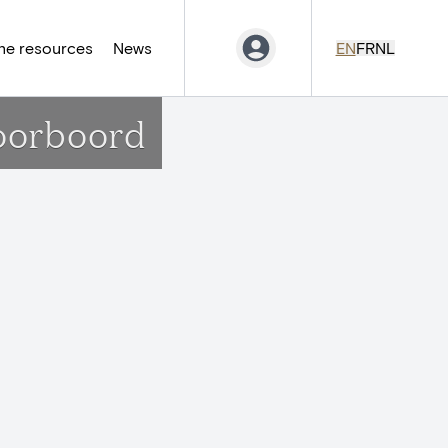
ne resources
News
EN
FR
NL
doorboord