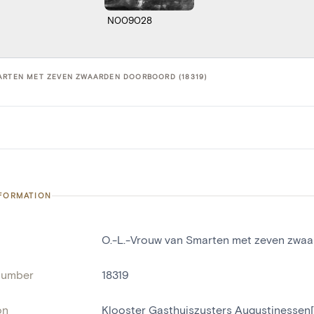
N009028
ARTEN MET ZEVEN ZWAARDEN DOORBOORD (18319)
NFORMATION
O.-L.-Vrouw van Smarten met zeven zwa
number
18319
on
Klooster Gasthuiszusters Augustinessen