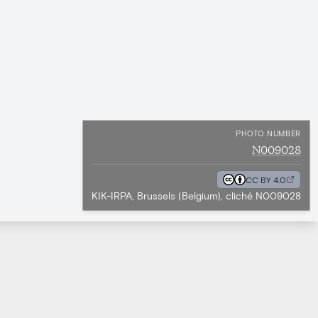
PHOTO NUMBER
N009028
CC BY 4.0
KIK-IRPA, Brussels (Belgium), cliché N009028