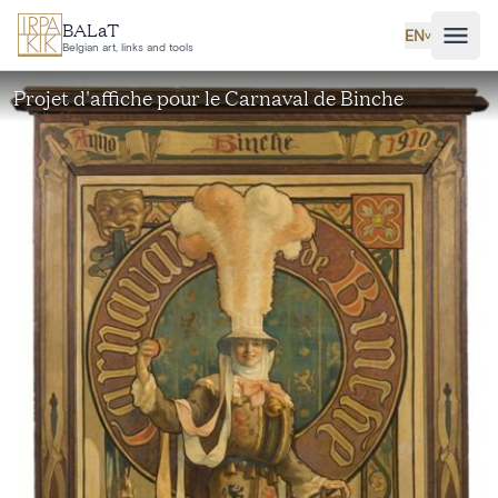
Skip to main content
BALaT
EN
˅
Belgian art, links and tools
Projet d'affiche pour le Carnaval de Binche