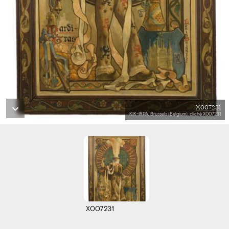
X007231
KIK-IRPA, Brussels (Belgium), cliché X007231
X007231