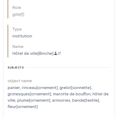
Role
gille[f]
Type
institution
Name
Hôtel de ville[Binche]
SUBJECTS
object name
panier
,
rinceau[ornement]
,
grelot[sonnette]
,
grotesques[ornement]
,
marotte de bouffon
,
hôtel de
ville
,
plume[ornement]
,
armoiries
,
bande[textile]
,
fleur[ornement]