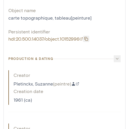
Object name
carte topographique
,
tableau[peinture]
Persistent identifier
hdl:20.500.14037/object.10152996
PRODUCTION & DATING
Creator
Pletinckx, Suzanne
(
peintre
)
Creation date
1961 (ca)
Creator