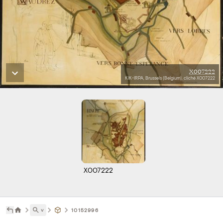
X007222
KIK-IRPA, Brussels (Belgium), cliché X007222
X007222
˅
10152996