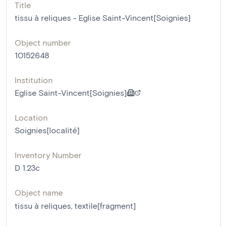
Title
tissu à reliques - Eglise Saint-Vincent[Soignies]
Object number
10152648
Institution
Eglise Saint-Vincent[Soignies]
Location
Soignies[localité]
Inventory Number
D 1.23c
Object name
tissu à reliques
,
textile[fragment]