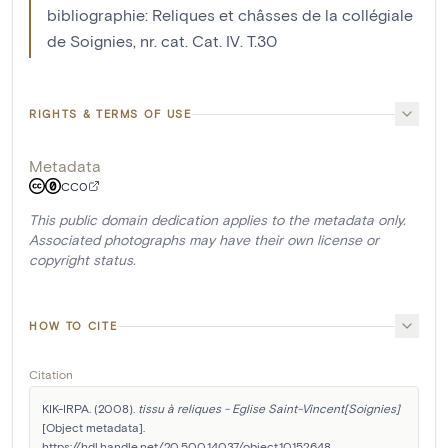
bibliographie: Reliques et châsses de la collégiale
de Soignies, nr. cat. Cat. IV. T.30
RIGHTS & TERMS OF USE
Metadata
CC0
This public domain dedication applies to the metadata only.
Associated photographs may have their own license or
copyright status.
HOW TO CITE
Citation
KIK-IRPA. (2008). 
tissu à reliques - Eglise Saint-Vincent[Soignies]
[Object metadata]. 
https://hdl.handle.net/20.500.14037/object.10152648