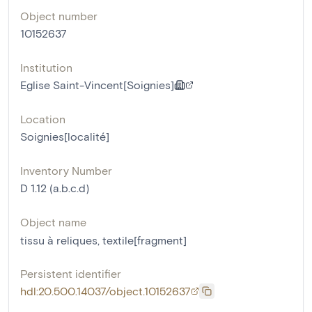
Object number
10152637
Institution
Eglise Saint-Vincent[Soignies]
Location
Soignies[localité]
Inventory Number
D 1.12 (a.b.c.d)
Object name
tissu à reliques
,
textile[fragment]
Persistent identifier
hdl:20.500.14037/object.10152637