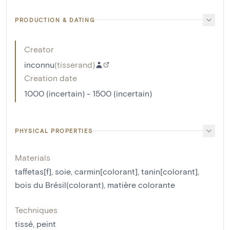
PRODUCTION & DATING
Creator
inconnu
(
tisserand
)
Creation date
1000 (incertain) - 1500 (incertain)
PHYSICAL PROPERTIES
Materials
taffetas[f]
,
soie
,
carmin[colorant]
,
tanin[colorant]
,
bois du Brésil(colorant)
,
matière colorante
Techniques
tissé
,
peint