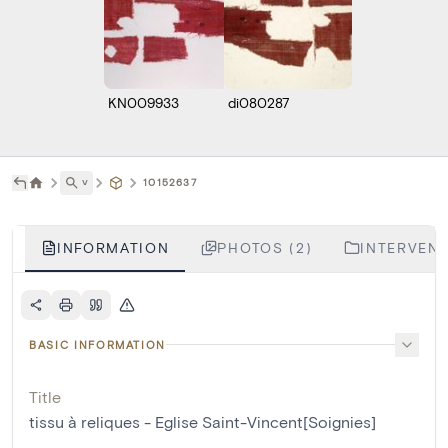
KN009933
di080287
˅
10152637
INFORMATION
PHOTOS (2)
INTERVENT
BASIC INFORMATION
Title
tissu à reliques - Eglise Saint-Vincent[Soignies]