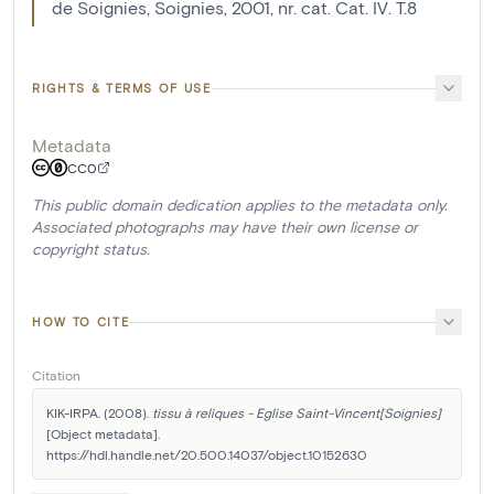
de Soignies, Soignies, 2001, nr. cat. Cat. IV. T.8
RIGHTS & TERMS OF USE
Metadata
CC0
This public domain dedication applies to the metadata only.
Associated photographs may have their own license or
copyright status.
HOW TO CITE
Citation
KIK-IRPA. (2008). 
tissu à reliques - Eglise Saint-Vincent[Soignies]
[Object metadata]. 
https://hdl.handle.net/20.500.14037/object.10152630