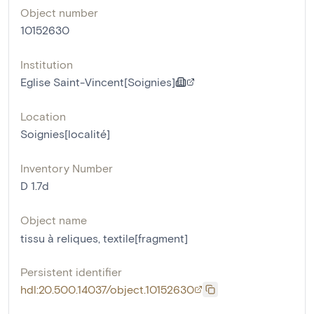
Object number
10152630
Institution
Eglise Saint-Vincent[Soignies]
Location
Soignies[localité]
Inventory Number
D 1.7d
Object name
tissu à reliques
,
textile[fragment]
Persistent identifier
hdl:20.500.14037/object.10152630