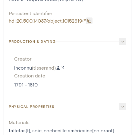
Persistent identifier
hdl:20.500.14037/object.10152619
PRODUCTION & DATING
Creator
inconnu
(
tisserand
)
Creation date
1791 - 1810
PHYSICAL PROPERTIES
Materials
taffetas[f]
,
soie
,
cochenille américaine[colorant]