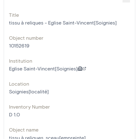
Title
tissu à reliques - Eglise Saint-Vincent[Soignies]
Object number
10152619
Institution
Eglise Saint-Vincent[Soignies]
Location
Soignies[localité]
Inventory Number
D 1.0
Object name
tissu à reliques
,
sceau[empreinte]