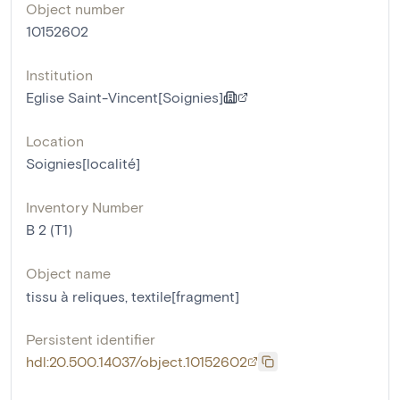
Object number
10152602
Institution
Eglise Saint-Vincent[Soignies]
Location
Soignies[localité]
Inventory Number
B 2 (T1)
Object name
tissu à reliques
,
textile[fragment]
Persistent identifier
hdl:20.500.14037/object.10152602