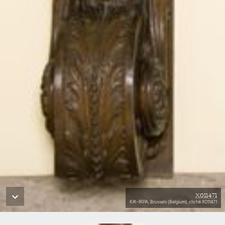
X011471
KIK-IRPA, Brussels (Belgium), cliché X011471