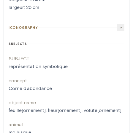
largeur
:
25
cm
ICONOGRAPHY
SUBJECTS
SUBJECT
représentation symbolique
concept
Corne d'abondance
object name
feuille[ornement]
,
fleur[ornement]
,
volute[ornement]
animal
mollusque