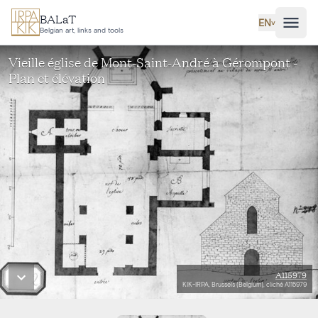
Skip to main content
BALaT
EN
˅
Belgian art, links and tools
Vieille église de Mont-Saint-André à Gérompont -
Plan et élévation
A115979
KIK-IRPA, Brussels (Belgium), cliché A115979