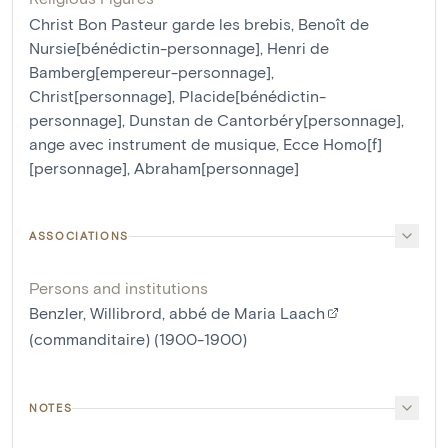
Christ Bon Pasteur garde les brebis
,
Benoît de
Nursie[bénédictin-personnage]
,
Henri de
Bamberg[empereur-personnage]
,
Christ[personnage]
,
Placide[bénédictin-
personnage]
,
Dunstan de Cantorbéry[personnage]
,
ange avec instrument de musique
,
Ecce Homo[f]
[personnage]
,
Abraham[personnage]
ASSOCIATIONS
Persons and institutions
Benzler, Willibrord, abbé de Maria Laach
(commanditaire) (1900-1900)
NOTES