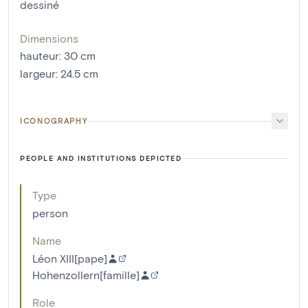
dessiné
Dimensions
hauteur
:
30
cm
largeur
:
24.5
cm
ICONOGRAPHY
PEOPLE AND INSTITUTIONS DEPICTED
Type
person
Name
Léon XIII[pape]
Hohenzollern[famille]
Role