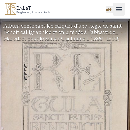
Skip to main content
BALaT
EN
˅
Belgian art, links and tools
Album contenant les calques d'une Règle de saint
Benoît calligraphiée et enluminée à l'abbaye de
Maredret pour le kaiser Guillaume II (1899 - 1900)