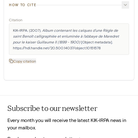
HOW TO CITE
Citation
KIK-IRPA. (2007). 
Album contenant les calques d'une Règle de 
saint Benoît calligraphiée et enluminée à l'abbaye de Maredret 
pour le kaiser Guillaume II (1899 - 1900)
 [Object metadata]. 
https://hdl.handle.net/20.500.14037/object.10151578
Copy citation
Subscribe to our newsletter
Every month you will receive the latest KIK-IRPA news in
your mailbox.