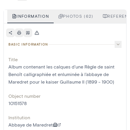
INFORMATION
PHOTOS (62)
REFERENC
BASIC INFORMATION
Title
Album contenant les calques d'une Règle de saint
Benoît calligraphiée et enluminée à l'abbaye de
Maredret pour le kaiser Guillaume II (1899 - 1900)
Object number
10151578
Institution
Abbaye de Maredret