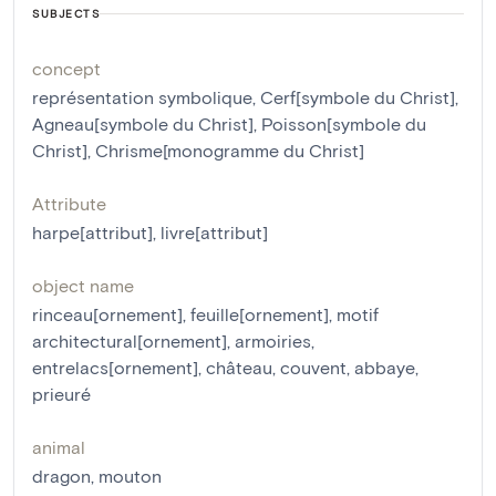
SUBJECTS
concept
représentation symbolique
,
Cerf[symbole du Christ]
,
Agneau[symbole du Christ]
,
Poisson[symbole du
Christ]
,
Chrisme[monogramme du Christ]
Attribute
harpe[attribut]
,
livre[attribut]
object name
rinceau[ornement]
,
feuille[ornement]
,
motif
architectural[ornement]
,
armoiries
,
entrelacs[ornement]
,
château
,
couvent
,
abbaye
,
prieuré
animal
dragon
,
mouton