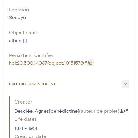
Location
Sosoye
Object name
album[f]
Persistent identifier
hdl:20.500.14037/object.10151578
PRODUCTION & DATING
Creator
Desclée, Agnès[bénédictine]
(
auteur de projet
)
Life dates
1871 - 1931
Creation date