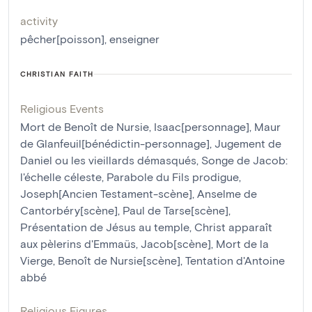
activity
pêcher[poisson]
,
enseigner
CHRISTIAN FAITH
Religious Events
Mort de Benoît de Nursie
,
Isaac[personnage]
,
Maur
de Glanfeuil[bénédictin-personnage]
,
Jugement de
Daniel ou les vieillards démasqués
,
Songe de Jacob:
l'échelle céleste
,
Parabole du Fils prodigue
,
Joseph[Ancien Testament-scène]
,
Anselme de
Cantorbéry[scène]
,
Paul de Tarse[scène]
,
Présentation de Jésus au temple
,
Christ apparaît
aux pèlerins d'Emmaüs
,
Jacob[scène]
,
Mort de la
Vierge
,
Benoît de Nursie[scène]
,
Tentation d'Antoine
abbé
Religious Figures